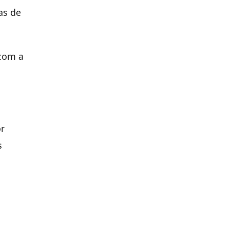
as de
 com a
or
s
m