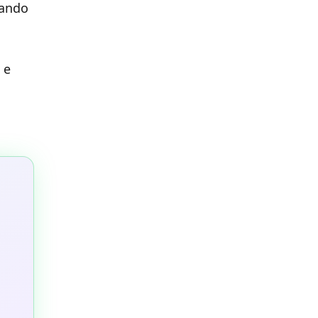
vando
 e