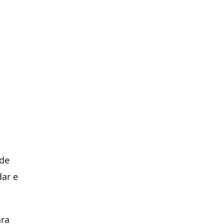
nde
dar e
ara