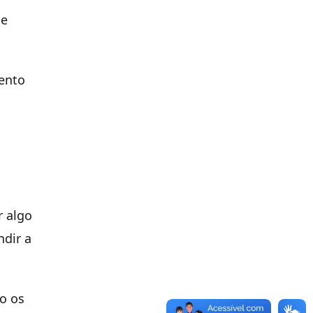
ue
mento
r algo
dir a
o os