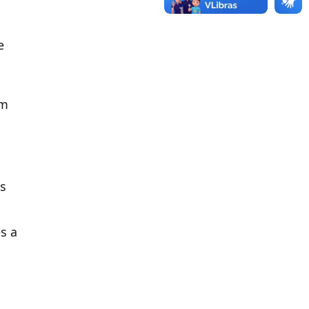
e
em
es
s a