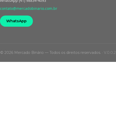
WhatsApp (41) 98834-4093
contato@mercadobinario.com.br
WhatsApp
© 2026 Mercado Binário — Todos os direitos reservados.
·
V.0.0.2