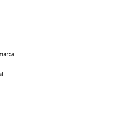
 marca
al