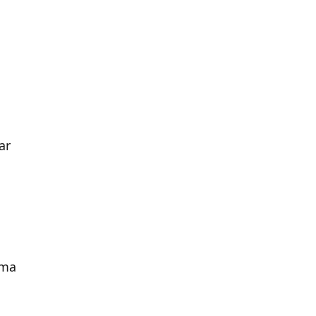
ar
rma