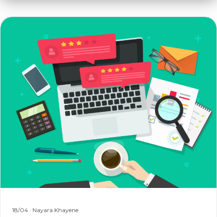
18/04
· Nayara Khayene