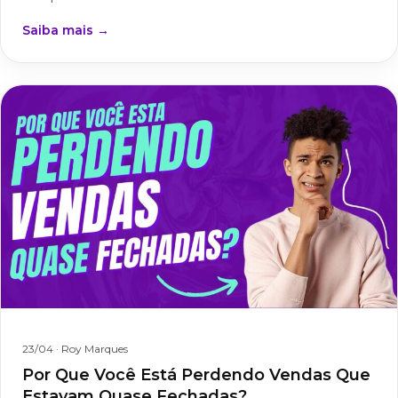
Saiba mais →
23/04
· Roy Marques
Por Que Você Está Perdendo Vendas Que
Estavam Quase Fechadas?