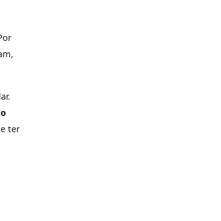
Por
ham,
ar.
mo
e ter