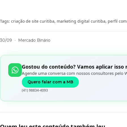
Tags:
criação de site curitiba
,
marketing digital curitiba
,
perfil co
30/09
·
Mercado Binário
Gostou do conteúdo? Vamos aplicar isso 
Agende uma conversa com nossos consultores pelo W
Quero falar com a MB
(41) 98834-4093
Quem leu este conteúdo também leu...