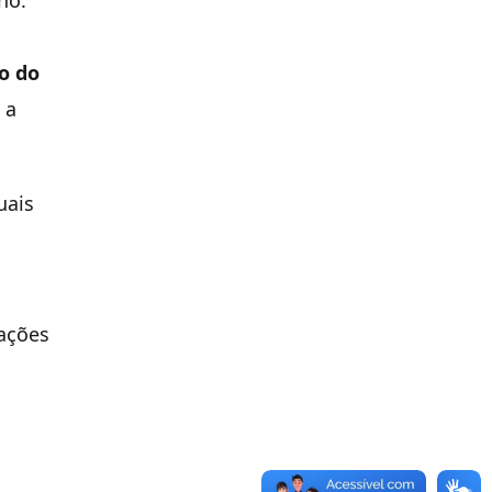
no.
m
o do
 a
uais
ações