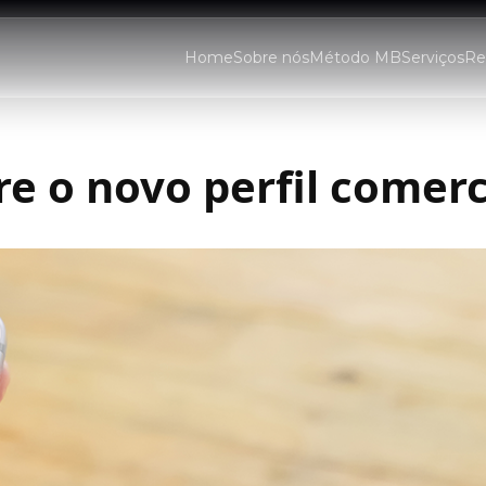
Home
Sobre nós
Método MB
Serviços
Re
re o novo perfil comer