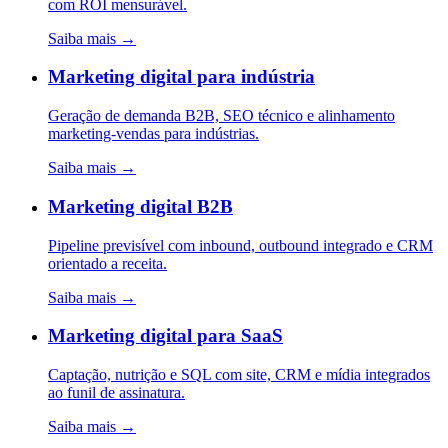
com ROI mensurável.
Saiba mais →
Marketing digital para indústria
Geração de demanda B2B, SEO técnico e alinhamento
marketing-vendas para indústrias.
Saiba mais →
Marketing digital B2B
Pipeline previsível com inbound, outbound integrado e CRM
orientado a receita.
Saiba mais →
Marketing digital para SaaS
Captação, nutrição e SQL com site, CRM e mídia integrados
ao funil de assinatura.
Saiba mais →