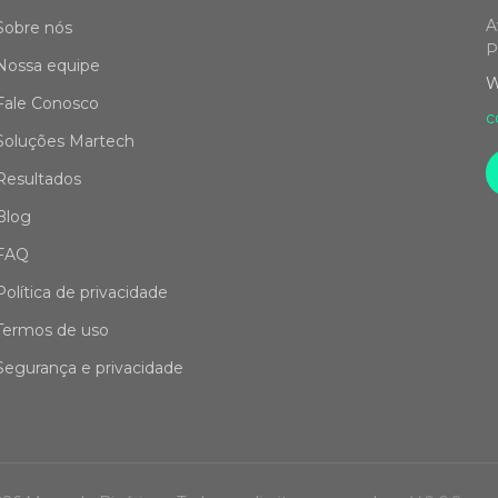
A
Sobre nós
P
Nossa equipe
W
Fale Conosco
c
Soluções Martech
Resultados
Blog
FAQ
Política de privacidade
Termos de uso
Segurança e privacidade