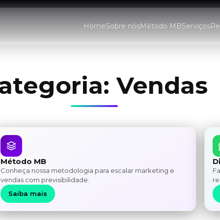
Home
Sobre nós
Método MB
Serviços
Re
ategoria:
Vendas
Método MB
D
Conheça nossa metodologia para escalar marketing e
Fa
vendas com previsibilidade.
re
Saiba mais