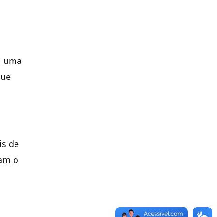
do uma
que
is de
ram o