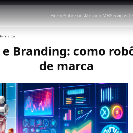
Home
Sobre nós
Método MB
Serviços
Re
 de marca
ial e Branding: como ro
de marca