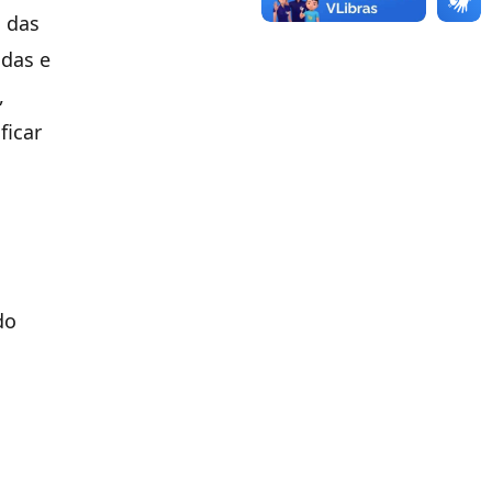
u das
idas e
,
ficar
do