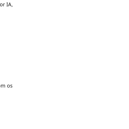
r IA,
om os