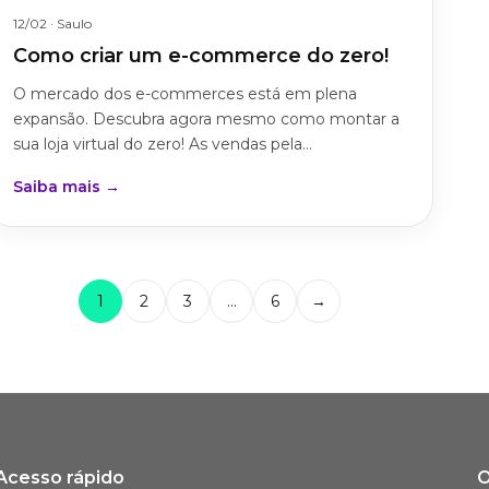
12/02
· Saulo
Como criar um e-commerce do zero!
O mercado dos e-commerces está em plena
expansão. Descubra agora mesmo como montar a
sua loja virtual do zero! As vendas pela...
Saiba mais →
1
2
3
…
6
→
Acesso rápido
O