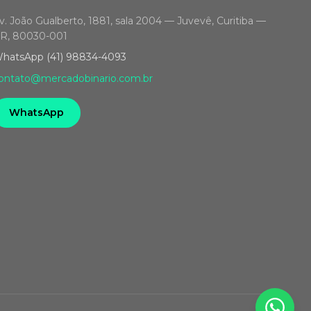
v. João Gualberto, 1881, sala 2004 — Juvevê, Curitiba —
R, 80030-001
hatsApp (41) 98834-4093
ontato@mercadobinario.com.br
WhatsApp