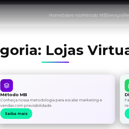
Home
Sobre nós
Método MB
Serviços
Re
goria:
Lojas Virtu
Método MB
D
Conheça nossa metodologia para escalar marketing e
Fa
vendas com previsibilidade.
re
Saiba mais