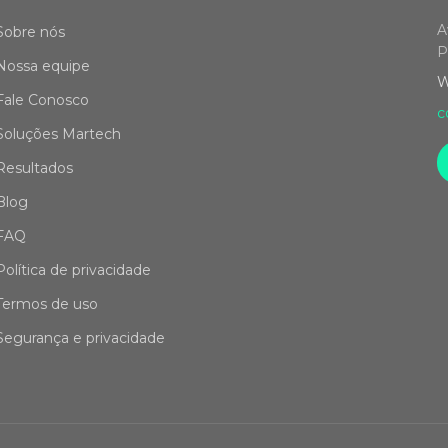
A
Sobre nós
P
Nossa equipe
W
Fale Conosco
c
Soluções Martech
Resultados
Blog
FAQ
Política de privacidade
Termos de uso
Segurança e privacidade