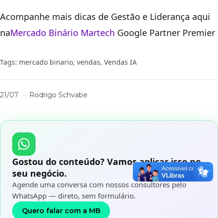
Acompanhe mais dicas de Gestão e Liderança aqui
na
Mercado Binário
Martech
Google Partner Premier
Tags:
mercado binario
,
vendas
,
Vendas IA
21/07
·
Rodrigo Schvabe
Gostou do conteúdo? Vamos aplicar isso no
seu negócio.
Agende uma conversa com nossos consultores pelo
WhatsApp — direto, sem formulário.
Quero falar com a MB